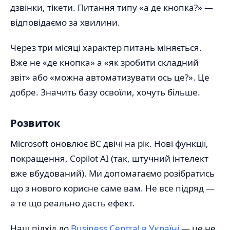
дзвінки, тікети. Питання типу «а де кнопка?» —
відповідаємо за хвилини.
Через три місяці характер питань міняється.
Вже не «де кнопка» а «як зробити складний
звіт» або «можна автоматизувати ось це?». Це
добре. Значить базу освоїли, хочуть більше.
Розвиток
Microsoft оновлює BC двічі на рік. Нові функції,
покращення, Copilot AI (так, штучний інтелект
вже вбудований). Ми допомагаємо розібратись
що з нового корисне саме вам. Не все підряд —
а те що реально дасть ефект.
Наш підхід до
Business Central в Україні
— це не