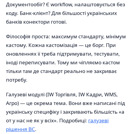
Документообіг? Є workflow, налаштовується без
коду. Банк-клієнт? Для більшості українських
банків конектори готові.
Філософія проста: максимум стандарту, мінімум
кастому. Кожна кастомізація — це борг. При
оновленнях її треба підтримувати, тестувати,
іноді переписувати. Тому ми чіпляємо кастом
тільки там де стандарт реально не закриває
потребу.
Галузеві модулі (IW Торгівля, IW Кадри, WMS,
Агро) — це окрема тема. Вони вже написані під
українську специфіку і закривають більшість «а
от у нас не як у всіх». Подробиці:
галузеві
рішення BC
.