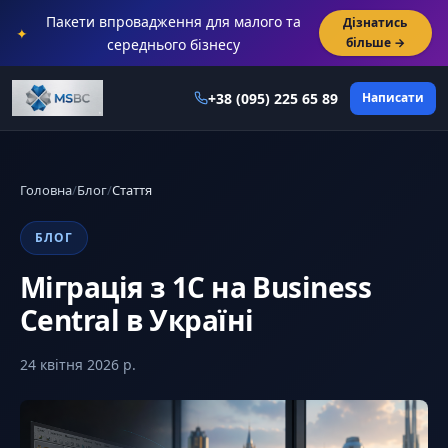
Пакети впровадження для малого та
Дізнатись
✦
більше →
середнього бізнесу
+38 (095) 225 65 89
Написати
Головна
/
Блог
/
Стаття
БЛОГ
Міграція з 1С на Business
Central в Україні
24 квітня 2026 р.