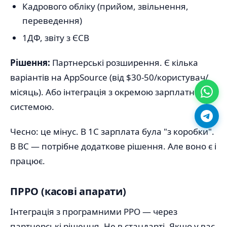
Кадрового обліку (прийом, звільнення,
переведення)
1ДФ, звіту з ЄСВ
Рішення:
Партнерські розширення. Є кілька
варіантів на AppSource (від $30-50/користувач/
місяць). Або інтеграція з окремою зарплатною
системою.
Чесно: це мінус. В 1С зарплата була "з коробки".
В BC — потрібне додаткове рішення. Але воно є і
працює.
ПРРО (касові апарати)
Інтеграція з програмними РРО — через
партнерські рішення. Не в стандарті. Якщо у вас