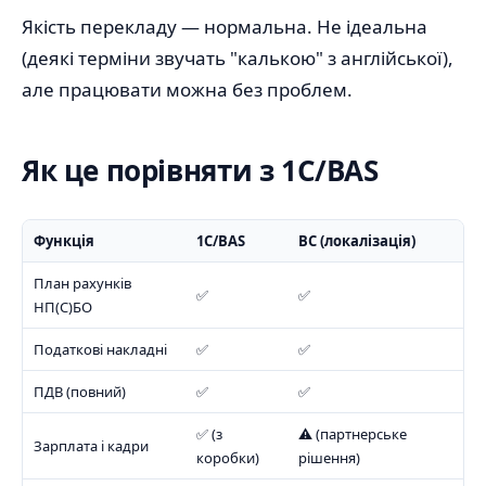
Якість перекладу — нормальна. Не ідеальна
(деякі терміни звучать "калькою" з англійської),
але працювати можна без проблем.
Як це порівняти з 1С/BAS
Функція
1С/BAS
BC (локалізація)
План рахунків
✅
✅
НП(С)БО
Податкові накладні
✅
✅
ПДВ (повний)
✅
✅
✅ (з
⚠️ (партнерське
Зарплата і кадри
коробки)
рішення)