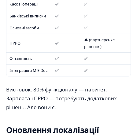
Касові операції
✅
✅
Банківські виписки
✅
✅
Основні засоби
✅
✅
⚠️ (партнерське
ПРРО
✅
рішення)
Фінзвітність
✅
✅
Інтеграція з M.E.Doc
✅
✅
Висновок: 80% функціоналу — паритет.
Зарплата і ПРРО — потребують додаткових
рішень. Але вони є.
Оновлення локалізації