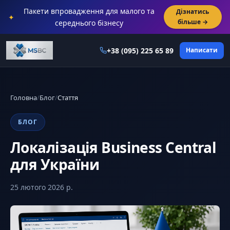
Пакети впровадження для малого та
Дізнатись
✦
більше →
середнього бізнесу
+38 (095) 225 65 89
Написати
Головна
/
Блог
/
Стаття
БЛОГ
Локалізація Business Central
для України
25 лютого 2026 р.