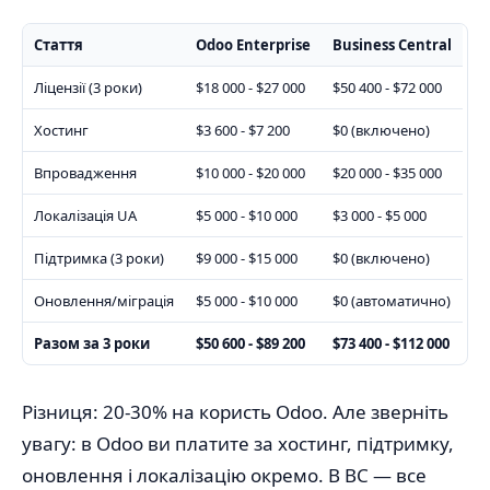
Стаття
Odoo Enterprise
Business Central
Ліцензії (3 роки)
$18 000 - $27 000
$50 400 - $72 000
Хостинг
$3 600 - $7 200
$0 (включено)
Впровадження
$10 000 - $20 000
$20 000 - $35 000
Локалізація UA
$5 000 - $10 000
$3 000 - $5 000
Підтримка (3 роки)
$9 000 - $15 000
$0 (включено)
Оновлення/міграція
$5 000 - $10 000
$0 (автоматично)
Разом за 3 роки
$50 600 - $89 200
$73 400 - $112 000
Різниця: 20-30% на користь Odoo. Але зверніть
увагу: в Odoo ви платите за хостинг, підтримку,
оновлення і локалізацію окремо. В BC — все