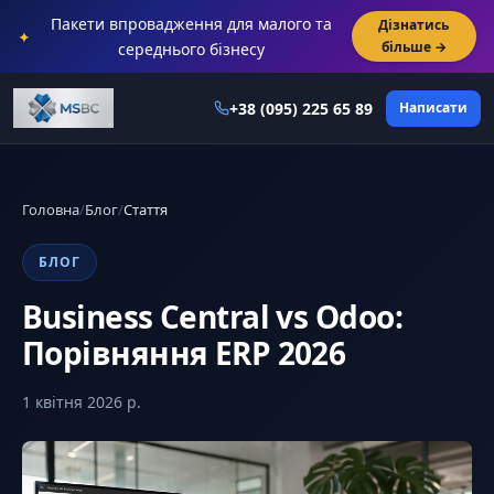
Пакети впровадження для малого та
Дізнатись
✦
більше →
середнього бізнесу
+38 (095) 225 65 89
Написати
Головна
/
Блог
/
Стаття
БЛОГ
Business Central vs Odoo:
Порівняння ERP 2026
1 квітня 2026 р.