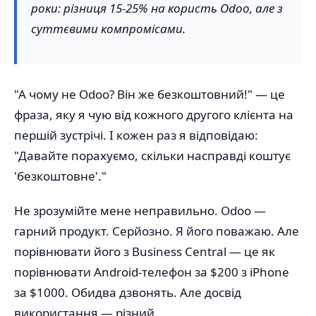
роки: різниця 15-25% на користь Odoo, але з
суттєвими компромісами.
"А чому не Odoo? Він же безкоштовний!" — це
фраза, яку я чую від кожного другого клієнта на
першій зустрічі. І кожен раз я відповідаю:
"Давайте порахуємо, скільки насправді коштує
'безкоштовне'."
Не зрозумійте мене неправильно. Odoo —
гарний продукт. Серйозно. Я його поважаю. Але
порівнювати його з Business Central — це як
порівнювати Android-телефон за $200 з iPhone
за $1000. Обидва дзвонять. Але досвід
використання — різний.