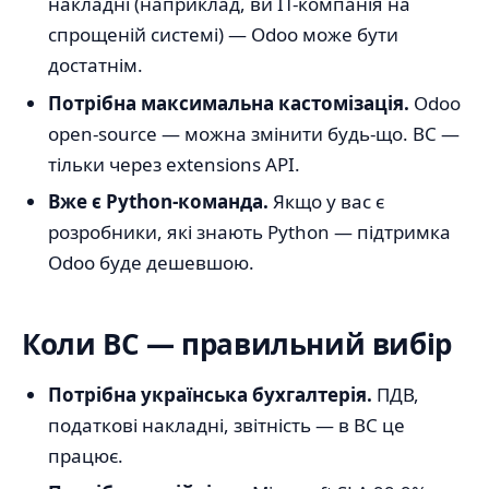
накладні (наприклад, ви IT-компанія на
спрощеній системі) — Odoo може бути
достатнім.
Потрібна максимальна кастомізація.
Odoo
open-source — можна змінити будь-що. BC —
тільки через extensions API.
Вже є Python-команда.
Якщо у вас є
розробники, які знають Python — підтримка
Odoo буде дешевшою.
Коли BC — правильний вибір
Потрібна українська бухгалтерія.
ПДВ,
податкові накладні, звітність — в BC це
працює.