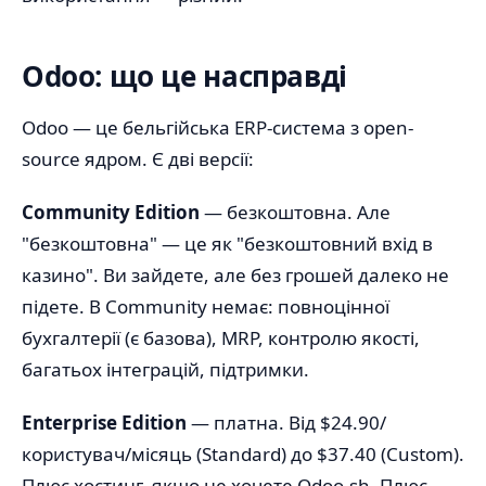
Odoo: що це насправді
Odoo — це бельгійська ERP-система з open-
source ядром. Є дві версії:
Community Edition
— безкоштовна. Але
"безкоштовна" — це як "безкоштовний вхід в
казино". Ви зайдете, але без грошей далеко не
підете. В Community немає: повноцінної
бухгалтерії (є базова), MRP, контролю якості,
багатьох інтеграцій, підтримки.
Enterprise Edition
— платна. Від $24.90/
користувач/місяць (Standard) до $37.40 (Custom).
Плюс хостинг, якщо не хочете Odoo.sh. Плюс