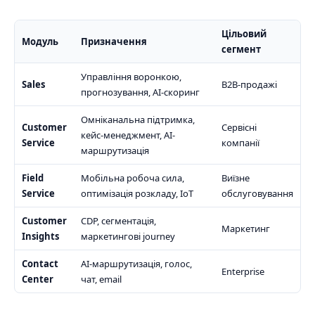
Цільовий
Модуль
Призначення
сегмент
Управління воронкою,
Sales
B2B-продажі
прогнозування, AI-скоринг
Омніканальна підтримка,
Customer
Сервісні
кейс-менеджмент, AI-
Service
компанії
маршрутизація
Field
Мобільна робоча сила,
Виїзне
Service
оптимізація розкладу, IoT
обслуговування
Customer
CDP, сегментація,
Маркетинг
Insights
маркетингові journey
Contact
AI-маршрутизація, голос,
Enterprise
Center
чат, email