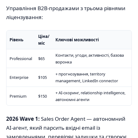
Управління B2B-продажами з трьома рівнями
ліцензування:
Ціна/
Рівень
Ключові можливості
міс
Контакти, угоди, активності, базова
Professional
$65
воронка
+ прогнозування, territory
Enterprise
$105
management, LinkedIn connector
+ AI-скоринг, relationship intelligence,
Premium
$150
автономні агенти
2026 Wave 1:
Sales Order Agent — автономний
AI-агент, який парсить вхідні email із
замовленнями, перевіряє залишки та створює