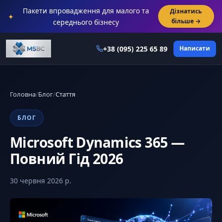
Пакети впровадження для малого та
Дізнатись
✦
більше →
середнього бізнесу
+38 (095) 225 65 89
Написати
Головна
/
Блог
/
Стаття
БЛОГ
Microsoft Dynamics 365 —
Повний Гід 2026
30 червня 2026 р.