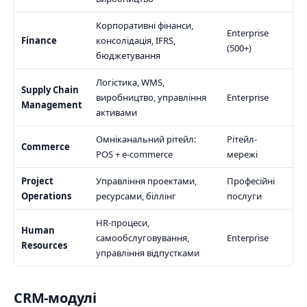
Корпоративні фінанси,
Enterprise
Finance
консолідація, IFRS,
(500+)
бюджетування
Логістика, WMS,
Supply Chain
виробництво, управління
Enterprise
Management
активами
Омніканальний рітейл:
Рітейл-
Commerce
POS + e-commerce
мережі
Project
Управління проектами,
Професійні
Operations
ресурсами, біллінг
послуги
HR-процеси,
Human
самообслуговування,
Enterprise
Resources
управління відпустками
CRM-модулі