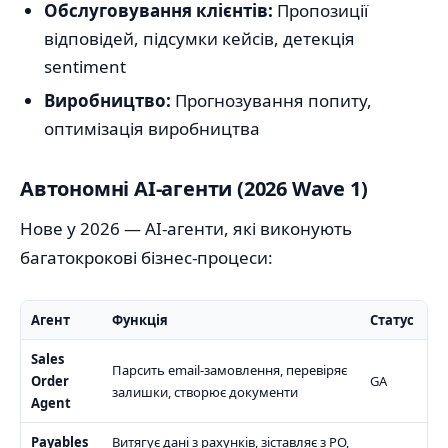
Обслуговування клієнтів:
Пропозиції
відповідей, підсумки кейсів, детекція
sentiment
Виробництво:
Прогнозування попиту,
оптимізація виробництва
Автономні AI-агенти (2026 Wave 1)
Нове у 2026 — AI-агенти, які виконують
багатокрокові бізнес-процеси:
Агент
Функція
Статус
Sales
Парсить email-замовлення, перевіряє
Order
GA
залишки, створює документи
Agent
Payables
Витягує дані з рахунків, зіставляє з PO,