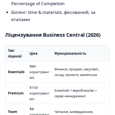
Percentage of Completion
Біллінг: time & materials, фіксований, за
етапами
Ліцензування Business Central (2026)
Тип
Ціна
Функціональність
ліцензії
$80/
Фінанси, продажі, закупівлі,
Essentials
користувач/
склад, проекти, warehouse
міс
$110/
Essentials + виробництво +
Premium
користувач/
сервіс-менеджмент
міс
$8/
Team
Читання, затвердження,
користувач/