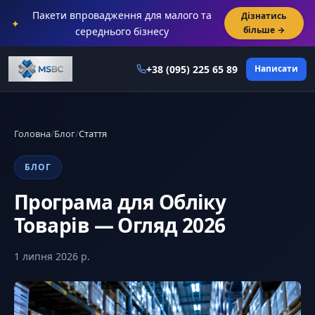
Пакети впровадження для малого та
Дізнатись
✦
більше →
середнього бізнесу
+38 (095) 225 65 89
Написати
Головна
/
Блог
/
Стаття
БЛОГ
Програма для Обліку
Товарів — Огляд 2026
1 липня 2026 р.