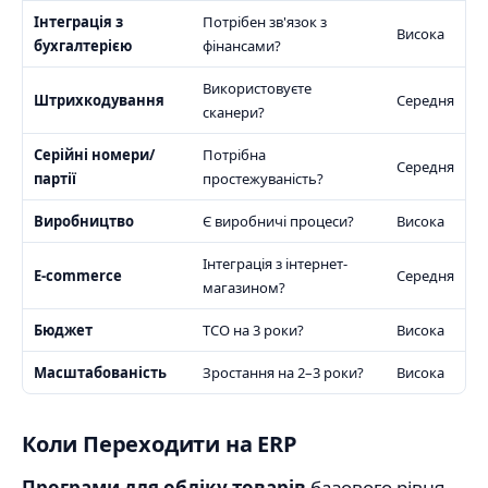
Інтеграція з
Потрібен зв'язок з
Висока
бухгалтерією
фінансами?
Використовуєте
Штрихкодування
Середня
сканери?
Серійні номери/
Потрібна
Середня
партії
простежуваність?
Виробництво
Є виробничі процеси?
Висока
Інтеграція з інтернет-
E-commerce
Середня
магазином?
Бюджет
TCO на 3 роки?
Висока
Масштабованість
Зростання на 2–3 роки?
Висока
Коли Переходити на ERP
Програми для обліку товарів
базового рівня