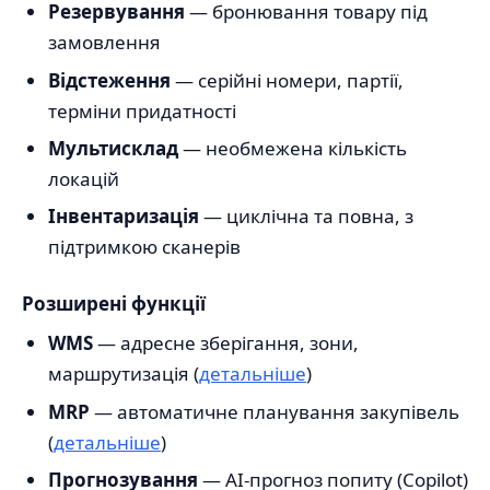
Резервування
— бронювання товару під
замовлення
Відстеження
— серійні номери, партії,
терміни придатності
Мультисклад
— необмежена кількість
локацій
Інвентаризація
— циклічна та повна, з
підтримкою сканерів
Розширені функції
WMS
— адресне зберігання, зони,
маршрутизація (
детальніше
)
MRP
— автоматичне планування закупівель
(
детальніше
)
Прогнозування
— AI-прогноз попиту (Copilot)