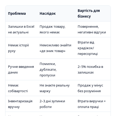
Вартість для
Проблема
Наслідок
бізнесу
Залишки в Excel
Продаж товару,
Повернення,
не актуальні
якого немає
негативні відгуки
Втрати від
Немає історії
Неможливо знайти
крадіжок/
руху
«де зник товар»
пересортиці
Помилки,
Ручне введення
2–5% похибка в
дублікати,
даних
залишках
пропуски
Немає
Не знаєте реальну
Продаж у мінус
собівартості
маржу
без розуміння
Інвентаризація
2–3 дні зупинки
Втрата виручки +
вручну
роботи
оплата праці