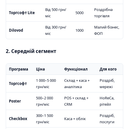
Від 500 грн/
Роздрібна
Торгсофт Lite
5000
міс
торгівля
Від 300 грн/
Малий бізнес,
Dilovod
1000
міс
ФОП
2. Середній сегмент
Програма
Ціна
Функціонал
Для кого
1 000–5 000
Склад + каса +
Роздріб,
Торгсофт
грн/міс
аналітика
мережі
500–2 000
POS + склад +
HoReCa,
Poster
грн/міс
CRM
рітейл
300–1 500
Роздріб,
Checkbox
Каса + облік
грн/міс
послуги