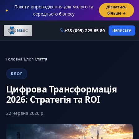
Пакети впровадження для малого та
Дізнатись
✦
більше →
середнього бізнесу
+38 (095) 225 65 89
Написати
Головна
/
Блог
/
Стаття
БЛОГ
Цифрова Трансформація
2026: Стратегія та ROI
22 червня 2026 р.