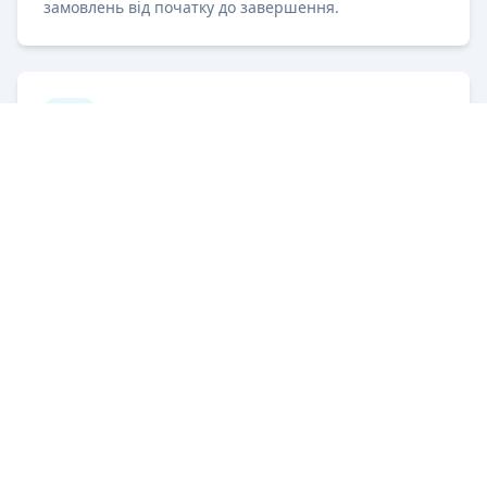
замовлень від початку до завершення.
Мобільний додаток
Повнофункціональний мобільний додаток для
техніків з офлайн-доступом та синхронізацією.
Аналітика та звітність
Дашборди реального часу, KPI та аналітика для
оптимізації сервісних операцій.