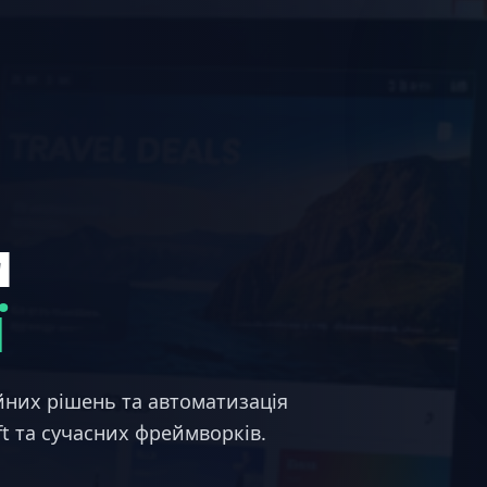
и
ї
ійних рішень та автоматизація
ft та сучасних фреймворків.