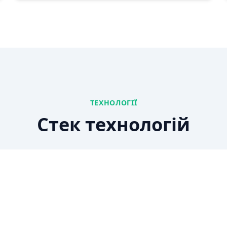
ТЕХНОЛОГІЇ
Стек технологій
ure
Power Apps
Po
рма
Low-code