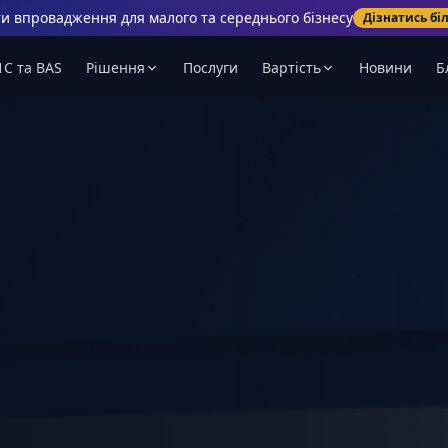
и впровадження для малого та середнього бізнесу
Дізнатись бі
1С та BAS
Рішення
Послуги
Вартість
Новини
Б