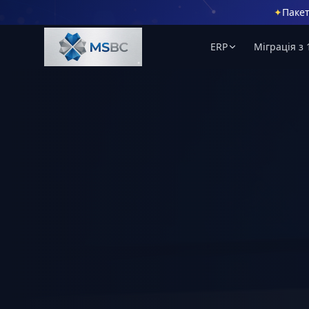
✦
Пакет
ERP
Міграція з 